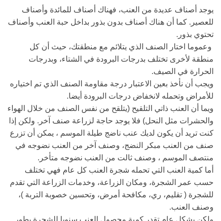
يوجد أصناف عديدة من العنب، فهناك أصناف للمائدة وأصناف
للعصير. كما أن هناك أصناف بدون بذور بداخل حبة العنب وأصناف
تحتوي بذور.
وعموما اختار الصنف الذي يتلائم مع منطقتك، حيث أن كل
منطقة لأخرى تختلف بدرجات البرودة في الشتاء، وبدرجات
الحرارة في الصيف.
ويجب أن نأخذ بعين الاعتبار درجة مقاومة الصنف الذي تم اختياره
للأمراض وتحمله لانخفاض درجات البرودة أيضا.
ويما أن العنب ذاتي التلقيح (يتلقح من نفس الصنف من خلال الهواء
والحشرات مثل النحل) فلا يوجد حاجة لزراعة صنف آخر. ولكن إذا
كنت تريد أن يكون لديك عنب ناضج طيلة الموسم ، يمكن أن تزرع
صنف من العنب مبكر النضج، وصنف آخر من العنب نضوجه في
منتصف الموسم ، وصنف ثالت من العنب نضوجه متأخر.
أما كمية العنب التي تحمله شجرة العنب كل عام فهي تختلف
حسب عمر الشجرة، ومكان الزراعة، وخدمات الزراعة التي تقدم
للشجرة ( تقليم، ري، مكافحة أمرض، وتحسين خصوبة التربة )،
وصنف العنب.
ولكن بشكل عام تقدر كمية محصول العنب سنويا للشجرة بطور