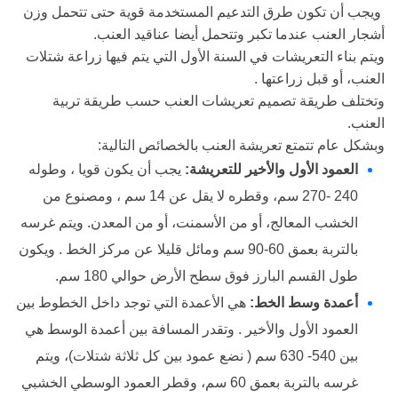
ويجب أن تكون طرق التدعيم المستخدمة قوية حتى تتحمل وزن
أشجار العنب عندما تكبر وتتحمل أيضا عناقيد العنب.
ويتم بناء التعريشات في السنة الأول التي يتم فيها زراعة شتلات
العنب، أو قبل زراعتها .
وتختلف طريقة تصميم تعريشات العنب حسب طريقة تربية
العنب.
وبشكل عام تتمتع تعريشة العنب بالخصائص التالية:
العمود الأول والأخير للتعريشة:
يجب أن يكون قويا ، وطوله
240 -270 سم، وقطره لا يقل عن 14 سم ، ومصنوع من
الخشب المعالج، أو من الأسمنت، أو من المعدن. ويتم غرسه
بالتربة بعمق 60-90 سم ومائل قليلا عن مركز الخط . ويكون
طول القسم البارز فوق سطح الأرض حوالي 180 سم.
أعمدة وسط الخط:
هي الأعمدة التي توجد داخل الخطوط بين
العمود الأول والأخير . وتقدر المسافة بين أعمدة الوسط هي
بين 540- 630 سم ( نضع عمود بين كل ثلاثة شتلات)، ويتم
غرسه بالتربة بعمق 60 سم، وقطر العمود الوسطي الخشبي