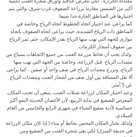
معتدلة الحرارة ، لكي تتعرض عناقيد وأوراق شجرة العنب لكمية
أكبر من الشمس مقارنة بزراعة الصفوف غرب-شرق، والتي يتم
اختيارها في المناطق الحارة جدا صيفا.
كما يراعى عند اختيار اتجاه الخطوط اتجاه الرياح وخاصة في
المناطق ذات الرياح الشديدة، حيث يراعى اتجاه الصفوف باتجاه
موازى للجهة التي تهب منها الریاح بقدر الإمكان، حتى تمر الریاح
بین صفوف أشجار الكرمات.
ولذك یجب أن تحاط مزرعة العنب من جميع الاتجاهات بسیاج من
مصدات الریاح
قبل الزراعة، وخاصة من الجهة التي تهب منها
الریاح، وتزرع مصدات الرياح في صف واحد أو صفین ، كما يراعى
ألا تقل المسافة بين أول صف من أشجار العنب ومصدات الرياح
عن 5 أمتر.
وعند اختيار المكان لزراعة شتلات العنب، ينبغي أن تجنب المكان
المعرض للصقيع في بداية الربيع، لأن الأغصان الحديثة النمو أكثر
حساسية لأذية صقيع الشتاء في شهري الرابع والخامس من العام
الميلادي.
ولذلك نختار المكان المحمي بحائط أو ببناء ( إذا كان مكان الزراعة
في حديقة المنزل) لكي يقي شجرة العنب من الصقيع ومن