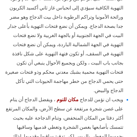
التهوية الكافية سيؤدي إلى انحباس غاز ثاني أكسيد الكربون
ورائحة الأمونيا وتراكم الرطوبة داخل بيت الدجاج وهو مضر
جدا بصحة الدجاج. ويمكن أن نضع فتحات التهوية بأعلى جدار
البيت في الجهة الجنوبية أو بالجهة الغربية ولا نضع فتحات
التهوية في الجهة الشمالية الباردة، ويمكن أن نضع فتحات
التهوية في السقف، أو تكون فتهة التهوية على شكل نافذة
بجانب باب البيت ، ولكن وبجميع الأحوال ينبغي أن تكون
فتحات التهوية محمية بشبك معدني محكم وذو فتحات صغيرة
حتى يحمي الدجاج من خطر مهاجمة الحيونات التي تأكل
الدجاج والبيض.
ويجب ان نؤمن للدجاج
مكان للنوم
، ويفضل الدجاج أن ينام
على غصن شجرة مرتفعة عن سطح الأرض، والمكان المرتفع
أكثر دفئا من المكان المنخفض، وتنام الدجاجة عليه بحيث
تتمسك بأصابعها بغصن الشجرة وتغطي قدميها وساقيها
بجمسها المغطى بالريس لكي تدفئ ساقيها وقدميها. لذلك