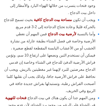
وجود فتحات يتسرب من خلالها الهواء البارد والأمطار إلى
داخل بيت الدجاج .
ويجب أن تكون
مساحة بيت الدجاج كافية
بحيث تسمح للدجاج
بالحركة قليلا وعادة تحتاج الدجاجة إلى 2-3 قدم مربع.
وأما بالنسبة
لأرضية بيت الدجاج
فمن المهم أن نغطي
الأرضية وخاصة في فصل الشتاء بطبقة عازلة من نشارة
الخشب أو من الأعشاب اليابسة المقطعة لقطع صغيرة ،
فيمكن أن نستخدم التبن ونضعها على ارتفاع 10 سم، وتؤمن
فراش الأرضية الدفئ للدجاج في الشتاء وخاصة إن قدمي
الدجاج معرضتين للبرد لإنهما غير مغطيتين بالريش. ويجب أن
نحافظ على فراش الأرضية جافا، ولذلك يجب أن نقلبها كلما
أصبحت الفراش رطبة، ونستبدلها بفراش جديدة جافة في
الربيع وفي الخريف.
ومن المهم جدا أن يكون هناك في بيت الدجاج
فنحات للتهوية
في الشتاء على الرغم من وجود برد الشتاء، لأن عدم وجود